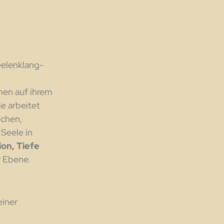
eelenklang-
hen auf ihrem
e arbeitet
ichen,
 Seele in
ion, Tiefe
r Ebene.
einer