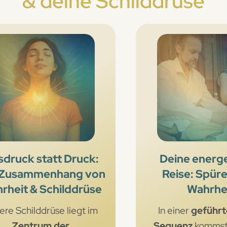
& deine Schilddrüse
druck statt Druck:
Deine energ
 Zusammenhang von
Reise: Spüre
rheit & Schilddrüse
Wahrhe
ere Schilddrüse liegt im
In einer
geführt
Zentrum der
Sequenz
kommst 