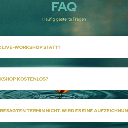
FAQ
Häufig gestellte Fragen
R LIVE-WORKSHOP STATT?
RKSHOP KOSTENLOS?
 BESAGTEN TERMIN NICHT. WIRD ES EINE AUFZEICHNU