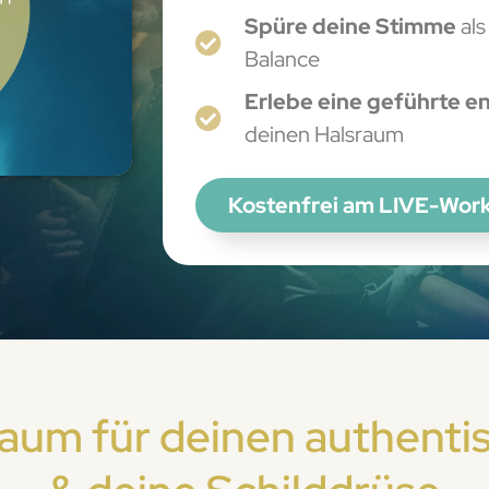
Spüre deine Stimme
als
Balance
Erlebe
eine
geführte e
deinen Halsraum
Kostenfrei am LIVE-Wor
Raum für deinen authent