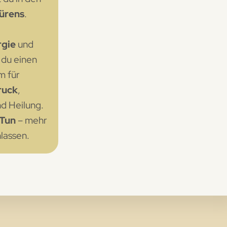
ürens
.
rgie
und
 du einen
m für
ruck
,
d Heilung.
 Tun
– mehr
lassen.