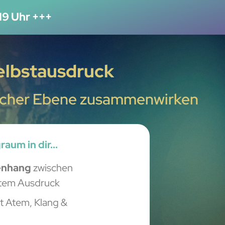
19 Uhr +++
Selbstausdruck
lischer Ebene zusammenwirken
aum in dir...
nhang
zwischen
ktem Ausdruck
t Atem, Klang &