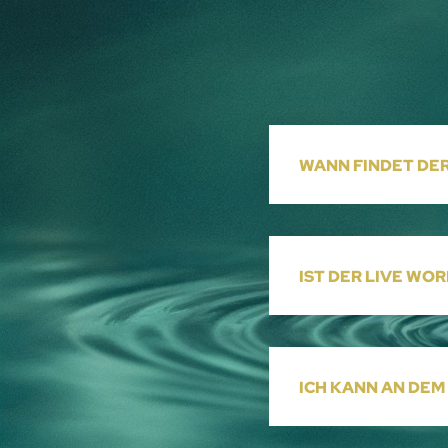
WANN FINDET DE
IST DER LIVE WO
ICH KANN AN DEM