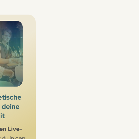
etische
 deine
it
en Live-
du in den