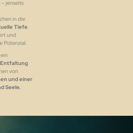
 – jenseits
chen in die
tuelle Tiefe
.
iert und
e Potenzial.
 ein
 Entfaltung
chen von
en und einer
d Seele.