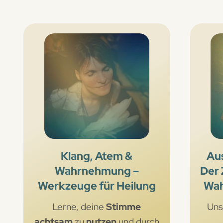
Klang, Atem &
Aus
Wahrnehmung –
Der
Werkzeuge für Heilung
Wah
Lerne, deine
Stimme
Uns
achtsam
zu
nutzen
und durch