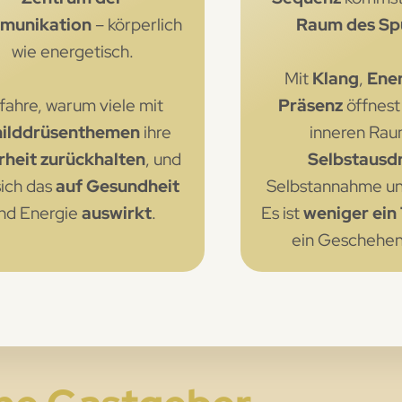
munikation
– körperlich
Raum des Sp
wie energetisch.
Mit
Klang
,
Ene
fahre, warum viele mit
Präsenz
öffnest
hilddrüsenthemen
ihre
inneren Rau
heit zurückhalten
, und
Selbstausd
sich das
auf Gesundheit
Selbstannahme un
nd Energie
auswirkt
.
Es ist
weniger ein
ein Geschehen