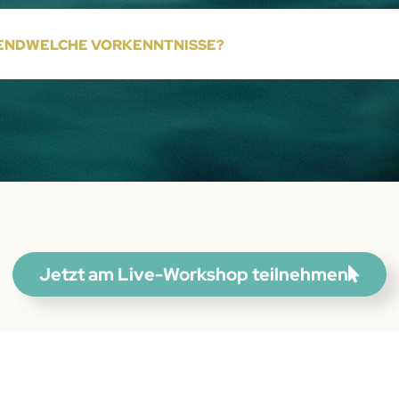
GENDWELCHE VORKENNTNISSE?
Jetzt am Live-Workshop teilnehmen