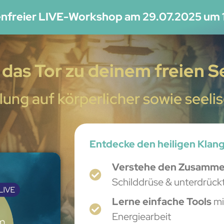
nfreier LIVE-Workshop am 29.07.2025 um 
 das Tor zu deinem freien 
ilung auf körperlicher sowie see
Entdecke den heiligen Klangr
Verstehe
den
Zusamme
Schilddrüse & unterdrüc
Lerne einfache Tools
mi
Energiearbeit