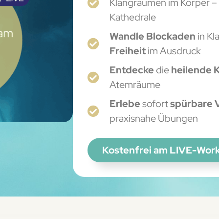
Klangräumen im Körper – 
Kathedrale
Wandle
Blockaden
in Kl
Freiheit
im Ausdruck
Entdecke
die
heilende K
Atemräume
Erlebe
sofort
spürbare 
praxisnahe Übungen
Kostenfrei am LIVE-Wor