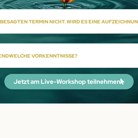
 BESAGTEN TERMIN NICHT. WIRD ES EINE AUFZEICHNU
GENDWELCHE VORKENNTNISSE?
Jetzt am Live-Workshop teilnehmen