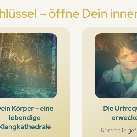
lüssel – öffne Dein inne
ein Körper – eine
Die Urfre
lebendige
erweck
Klangkathedrale
Komme in gef