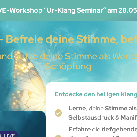
IVE-Workshop “Ur-Klang Seminar” am 28.05
- Befreie deine Stimme, bef
r und nutze deine Stimme als Werk
Schöpfung
Entdecke den heiligen Klangr
Lerne
, deine
Stimme al
Selbstausdruck
&
Manif
Erfahre
die
tiefgehend