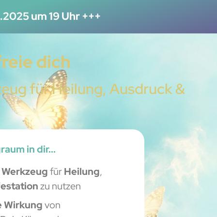
.2025 um 19 Uhr +++
reie dich
zeug für Heilung, Ausdruck &
aum in dir...
s Werkzeug
für
Heilung
,
estation
zu nutzen
e Wirkung
von