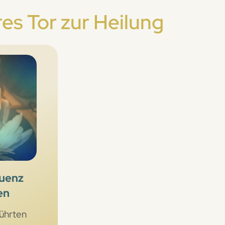
res Tor zur Heilung
quenz
en
ührten