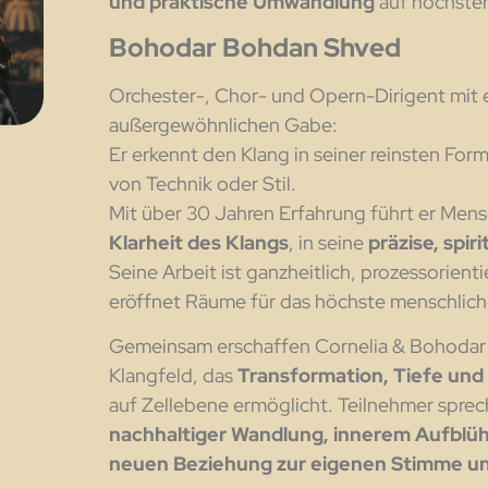
und praktische Umwandlung
auf höchste
Bohodar Bohdan Shved
Orchester-, Chor- und Opern-Dirigent mit 
außergewöhnlichen Gabe:
Er erkennt den Klang in seiner reinsten Form
von Technik oder Stil.
Mit über 30 Jahren Erfahrung führt er Mens
Klarheit des Klangs
, in seine
präzise, spiri
Seine Arbeit ist ganzheitlich, prozessorient
eröffnet Räume für das höchste menschlich
Gemeinsam erschaffen Cornelia & Bohodar
Klangfeld, das
Transformation, Tiefe und
auf Zellebene ermöglicht. Teilnehmer spre
nachhaltiger Wandlung, innerem Aufblüh
neuen Beziehung zur eigenen Stimme un