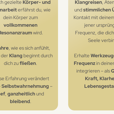
h gezielte
Körper- und
Klangreisen
, Ate
marbeit
erfährst du, wie
und
stimmlichen
dein Körper zum
Kontakt mit deine
vollkommenen
jener ursprün
Resonanzraum
wird.
Frequenz, die dich
Seele verbi
ahre
, wie es sich anfühlt,
 der
Klang
beginnt durch
Erhalte
Werkzeug
dich zu
fließen
.
Frequenz
in dein
integrieren – als
Q
se Erfahrung verändert
Kraft, Klarh
e
Selbstwahrnehmung
–
Lebensgesta
ief
,
ganzheitlich
und
bleibend
.