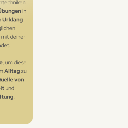
mtechniken
 Übungen
in
m
Urklang
–
glichen
 mit deiner
ndet.
e
, um diese
em
Alltag
zu
uelle von
eit
und
ltung
.