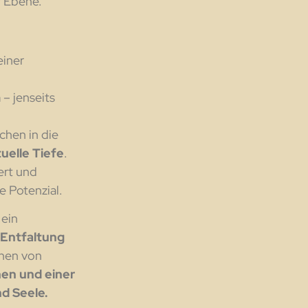
r Ebene.
einer
 – jenseits
chen in die
tuelle Tiefe
.
iert und
e Potenzial.
 ein
 Entfaltung
chen von
en und einer
d Seele.