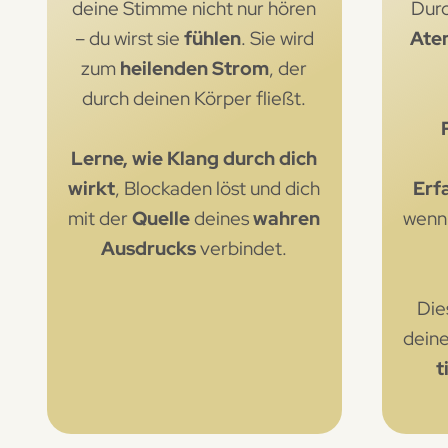
deine Stimme nicht nur hören
Durc
– du wirst sie
fühlen
. Sie wird
Ate
zum
heilenden Strom
, der
durch deinen Körper fließt.
Lerne, wie Klang durch dich
wirkt
, Blockaden löst und dich
Erf
mit der
Quelle
deines
wahren
wenn
Ausdrucks
verbindet.
Die
dein
t