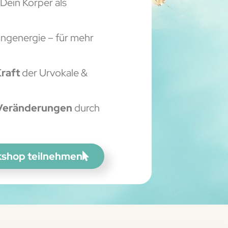
Dein Körper als
angenergie – für mehr
raft
der Urvokale &
Veränderungen
durch
kshop teilnehmen