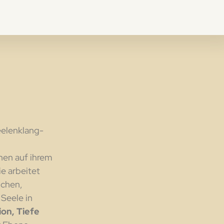
eelenklang-
hen auf ihrem
e arbeitet
ichen,
 Seele in
ion, Tiefe