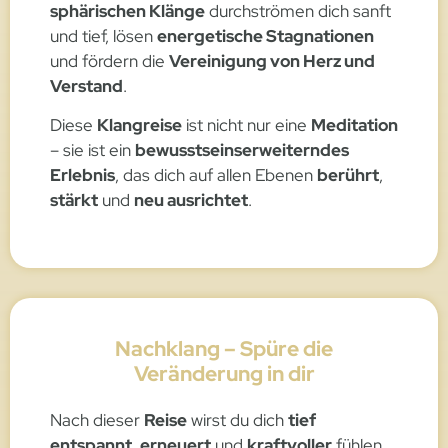
sphärischen Klänge
durchströmen dich sanft
und tief, lösen
energetische Stagnationen
und fördern die
Vereinigung von Herz und
Verstand
.
Diese
Klangreise
ist nicht nur eine
Meditation
– sie ist ein
bewusstseinserweiterndes
Erlebnis
, das dich auf allen Ebenen
berührt
,
stärkt
und
neu ausrichtet
.
Nachklang – Spüre die
Veränderung in dir
Nach dieser
Reise
wirst du dich
tief
entspannt
,
erneuert
und
kraftvoller
fühlen.