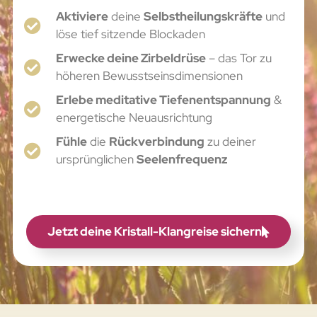
Aktiviere
deine
Selbstheilungskräfte
und
löse tief sitzende Blockaden
Erwecke deine Zirbeldrüse
– das Tor zu
höheren Bewusstseinsdimensionen
Erlebe meditative Tiefenentspannung
&
energetische Neuausrichtung
Fühle
die
Rückverbindung
zu deiner
ursprünglichen
Seelenfrequenz
Jetzt deine Kristall-Klangreise sichern