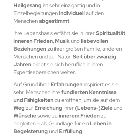
Heilgesang
ist sehr einzigartig und in
Einzelbegleitungen
individuell
auf den
Menschen
abgestimmt
.
Ihre Lebensbasis erfährt sie in ihrer
Spiritualität
,
inneren Frieden, Musik
und
liebevollen
Beziehungen
zu ihrer großen Familie, anderen
Menschen und zur Natur.
Seit über zwanzig
Jahren
bildet sie sich beruflich in ihren
Expertisebereichen weiter.
Auf Grund ihrer
Erfahrungen
inspiriert es sie
sehr, Menschen ihre
fundierten Kenntnisse
und Fähigkeiten
zu eröffnen, um sie auf dem
Weg
zur
Erreichung
ihrer
(Lebens-)Ziele
und
Wünsche
sowie zu
innerem Frieden
zu
begleiten – als Grundlage für ein
Leben in
Begeisterung
und
Erfüllung
.