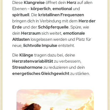
Diese
Klangreise
öffnet dein
Herz
auf allen
Ebenen –
körperlich
,
emotional
und
spirituell
. Die
kristallinen Frequenzen
bringen dich in Verbindung mit dem
Herz der
Erde
und der
Schöpferquelle
. Spüre, wie
dein
Herzraum
sich weitet,
emotionale
Altlasten
losgelassen werden und Platz für
neue,
lichtvolle Impulse
entsteht.
Die
Klänge
tragen dazu bei, deine
Herzratenvariabilität
zu verbessern,
Stresshormone
zu reduzieren und dein
energetisches Gleichgewicht
zu stärken.