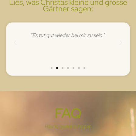
Lies, was Christas kleine und grosse
Gärtner sagen:
“Es tut gut wieder bei mir zu sein.”
“
FAQ
Häufig gestellte Fragen