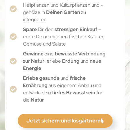
Heilpflanzen und Kulturpflanzen und -
gehölze in
Deinen Garten
zu
integrieren
Spare
Dir den
stressigen Einkauf
–
ernte Deine eigenen frischen Kräuter,
Gemüse und Salate
Gewinne
eine
bewusste Verbindung
zur Natur
, erlebe
Erdung
und
neue
Energie
Erlebe gesunde
und
frische
Ernährung
aus eigenem Anbau und
entwickle ein
tiefes Bewusstsein
für
die
Natur
Jetzt sichern und losgärtnern