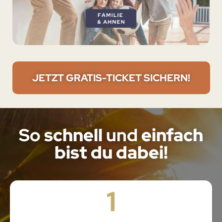
JETZT GRATIS-TICKET SICHERN!
So
schnell
und
einfach
bist du dabei!
1