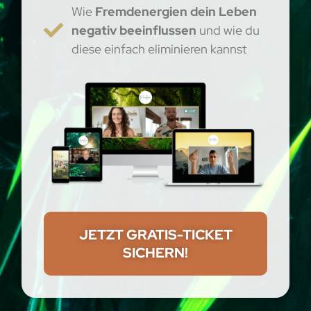
Wie
Fremdenergien dein Leben
negativ beeinflussen
und wie du
diese einfach eliminieren kannst
JETZT GRATIS-TICKET
SICHERN!