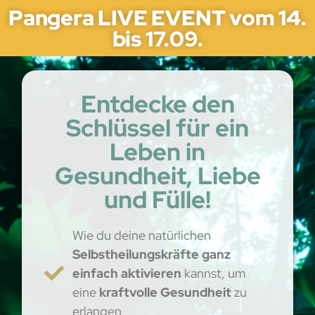
Pangera LIVE EVENT vom 14.
bis 17.09.
Entdecke den
Schlüssel für ein
Leben in
Gesundheit, Liebe
und Fülle!​
Wie du deine natürlichen
Selbstheilungskräfte ganz
einfach aktivieren
kannst, um
eine
kraftvolle Gesundheit
zu
erlangen