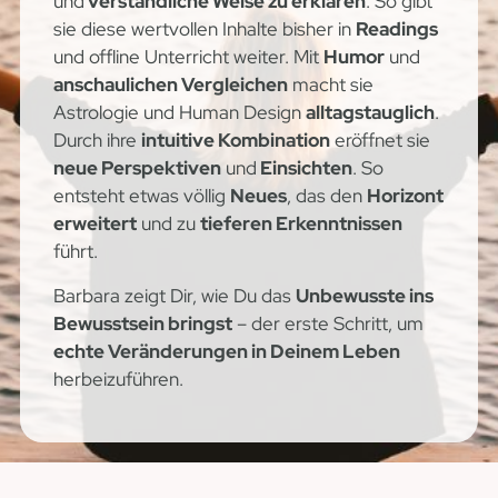
und
verständliche Weise zu erklären
. So gibt
sie diese wertvollen Inhalte bisher in
Readings
und offline Unterricht weiter. Mit
Humor
und
anschaulichen Vergleichen
macht sie
Astrologie und Human Design
alltagstauglich
.
Durch ihre
intuitive Kombination
eröffnet sie
neue Perspektiven
und
Einsichten
. So
entsteht etwas völlig
Neues
, das den
Horizont
erweitert
und zu
tieferen Erkenntnissen
führt.
Barbara zeigt Dir, wie Du das
Unbewusste ins
Bewusstsein bringst
– der erste Schritt, um
echte Veränderungen in Deinem Leben
herbeizuführen.