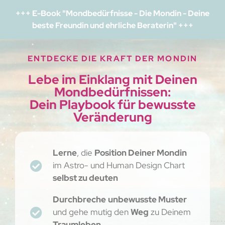
+++ E-Book "Mondbedürfnisse - Die Mondin - Deine
beste Freundin und ehrliche Beraterin" +++
ENTDECKE DIE KRAFT DER MONDIN
Lebe im Einklang mit Deinen
Mondbedürfnissen:
Dein Playbook für bewusste
Veränderung
Lerne
, die
Position Deiner Mondin
im Astro- und Human Design Chart
selbst zu deuten
Durchbreche
unbewusste Muster
und gehe mutig den
Weg
zu Deinem
Traumleben