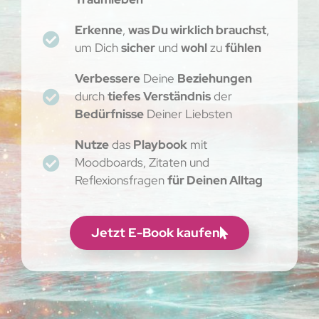
Erkenne
,
was Du wirklich brauchst
,
um Dich
sicher
und
wohl
zu
fühlen
Verbessere
Deine
Beziehungen
durch
tiefes
Verständnis
der
Bedürfnisse
Deiner Liebsten
Nutze
das
Playbook
mit
Moodboards, Zitaten und
Reflexionsfragen
für Deinen Alltag
Jetzt E-Book kaufen