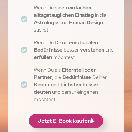
Wenn Du einen
einfachen
alltagstauglichen Einstieg
in die
Astrologie
und
Human Design
suchst
Wenn Du Deine
emotionalen
Bedürfnisse
besser
verstehen
und
erfüllen
möchtest
Wenn Du als
Elternteil oder
Partner
, die
Bedürfnisse
Deiner
Kinder
und
Liebsten
besser
deuten
und darauf eingehen
möchtest
Jetzt E-Book kaufen