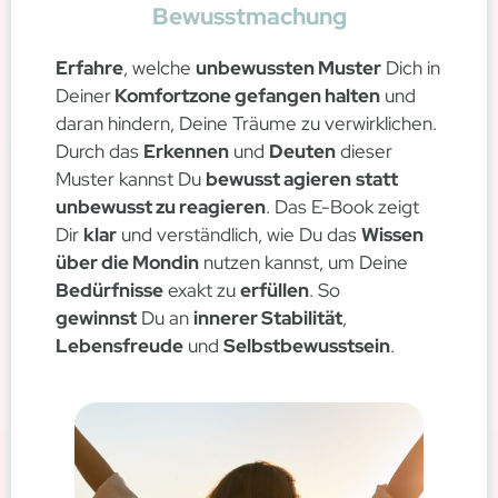
Bewusstmachung
Erfahre
, welche
unbewussten Muster
Dich in
Deiner
Komfortzone gefangen halten
und
daran hindern, Deine Träume zu verwirklichen.
Durch das
Erkennen
und
Deuten
dieser
Muster kannst Du
bewusst agieren
statt
unbewusst zu reagieren
. Das E-Book zeigt
Dir
klar
und verständlich, wie Du das
Wissen
über die Mondin
nutzen kannst, um Deine
Bedürfnisse
exakt zu
erfüllen
. So
gewinnst
Du an
innerer Stabilität
,
Lebensfreude
und
Selbstbewusstsein
.