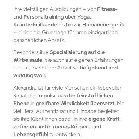
Ihre vielfältigen Ausbildungen — von
Fitness-
und
Personaltraining
über
Yoga,
Kräuterheilkunde
bis hin zur
Humanenergetik
— bilden die Grundlage für ihren einzigartigen,
ganzheitlichen Ansatz.
Besonders ihre
Spezialisierung auf die
Wirbelsäule
, die auch auf eigenen Erfahrungen
beruht, macht ihre Arbeit so
tiefgehend und
wirkungsvoll.
Alexandra ist für viele Menschen ein liebevoller
Kanal, der
Impulse aus der feinstofflichen
Ebene
in
greifbare Wirklichkeit übersetzt.
Mit
viel Herz, Authentizität und Hingabe begleitet
sie ihre Klient:innen dabei, in ihre
eigene Kraft
zu
finden
und ein
neues Körper- und
Lebensgefühl
zu entwickeln.