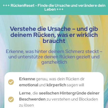
+++ RückenReset - Finde die Ursache und verändere dein
Leben +++
Verstehe die Ursache – und gib
deinem Rücken, was er wirklich
braucht
Erkenne, was hinter deinem Schmerz steckt –
und unterstütze deinen Rücken gezielt und
ganzheitlich
Erkenne
genau, was dein Rücken dir
emotional
und
körperlich
sagen will
Lerne
, die
seelischen Hintergründe deiner
Beschwerden
zu verstehen und Blockaden
zu lösen