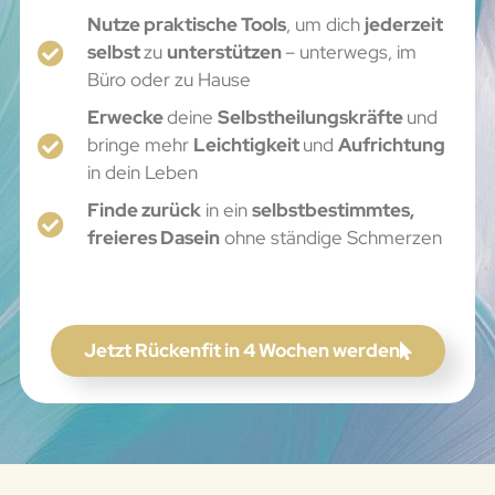
Nutze praktische Tools
, um dich
jederzeit
selbst
zu
unterstützen
– unterwegs, im
Büro oder zu Hause
Erwecke
deine
Selbstheilungskräfte
und
bringe mehr
Leichtigkeit
und
Aufrichtung
in dein Leben
Finde zurück
in ein
selbstbestimmtes,
freieres Dasein
ohne ständige Schmerzen
Jetzt Rückenfit in 4 Wochen werden